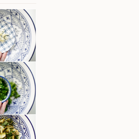
marineerde vlees in een pan met niet al teveel
gzaamaan op een laag pitje koken. Hierdoor
ma / jus waarbij je vingers bij kunt aflikken. Na
 eruit en bak je het verder af in de oven. Het
bakken in de oven zodat het lekker mals wordt.
al en snij het bot dus er niet uit. Aan het einde
ter op de lamsschouder om het lekker smeuïg
it is echt een aanradend advies, want vlak voor
roma’s nog beter intrekken. Bak het vlees
 minuten in de oven tot het goudbruin kleurt.
je wat je krijgt! Door de heerlijke geur, kun je al
t vergt veel geduld, maar je zult beloond
n malse lamsschouder dat van het bot kan
 oven is de perfecte feestelijke maaltijd en