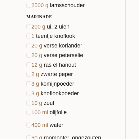
2500
g
lamsschouder
MARINADE
200
g
ui, 2 uien
1
teentje knoflook
20
g
verse koriander
20
g
verse peterselie
12
g
ras el hanout
2
g
zwarte peper
3
g
komijnpoeder
3
g
knoflookpoeder
10
g
zout
100
ml
olijfolie
400
ml
water
50
g
roomboter, ongezouten