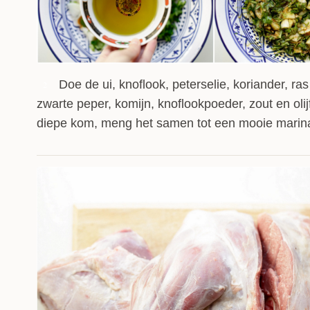
voor elke (speciale) ge
sappigheid van het vlees
lamsschouder (del3a) me
helemaal af te maken! He
Doe de ui, knoflook, peterselie, koriander, ras
van zout en komijn op taf
2
zwarte peper, komijn, knoflookpoeder, zout en olij
een smaakmaker!).
diepe kom, meng het samen tot een mooie marin