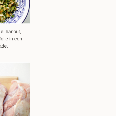
legenheid een aanrader! De smaak en de
 zijn buitengewoon lekker! Serveer de
t wat gekookte of gestoomde groentes om het
t is ook erg gebruikelijk om kleine schaaltjes
 el hanout,
el te leggen. Dit strooi je dan op het vlees (echt
folie in een
ade.