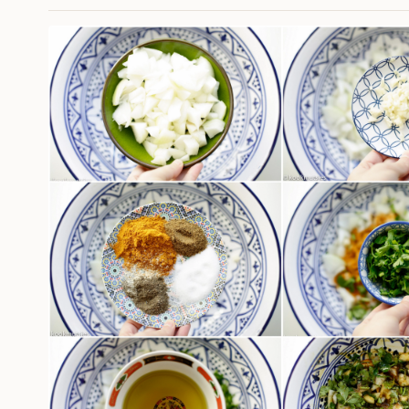
Vervolgens leg je het ge
water en laat je het lan
ontstaat een heerlijke aro
een uur haal je het vlees
vlees wordt langzaam ge
Bak het vlees met bot en 
smeer je nog wat roombo
en botermals te maken. D
het serveren kunnen de a
daarna nog voor een paar
Wanneer dat klaar is, zie 
raden hoe het smaakt. He
worden met een zachte e
worden getrokken.
Deze lamsschouder uit de