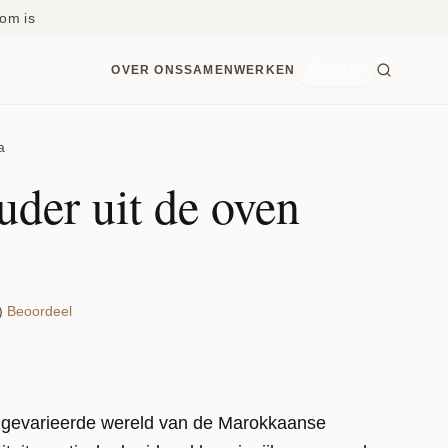
om is
OVER ONS
SAMENWERKEN
SHOP
a
der uit de oven
)
Beoordeel
 gevarieerde wereld van de Marokkaanse