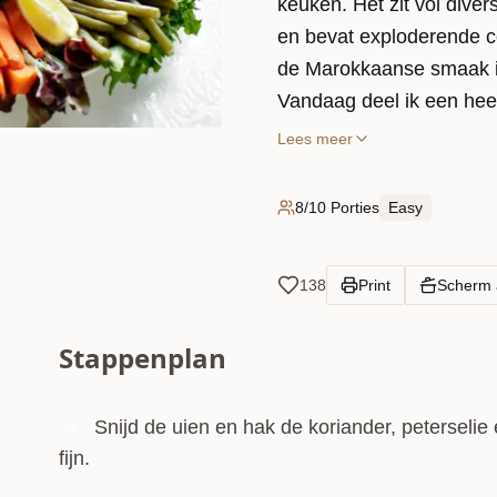
keuken. Het zit vol divers
en bevat exploderende c
de Marokkaanse smaak i
Vandaag deel ik een heer
(del3a)! Hier was onwijs 
Lees meer
lamsvleesgerecht gemaakt
vlees maar voldoende koo
8/10 Porties
Easy
fout gaan.
Om te beginnen, start je
138
Print
Scherm
lamsvlees. Hierdoor kun
lees niet alleen een rijke
Stappenplan
malser wordt. Het effect 
loslaat en bijna van het b
te laten bakken. In de tu
Snijd de uien en hak de koriander, peterselie
1
(huishouden, je kids ve
fijn.
www.kookmutsjes.eu).