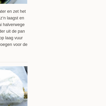
er en zet het
z’n laagst en
ai halverwege
er uit de pan
op laag vuur
voegen voor de