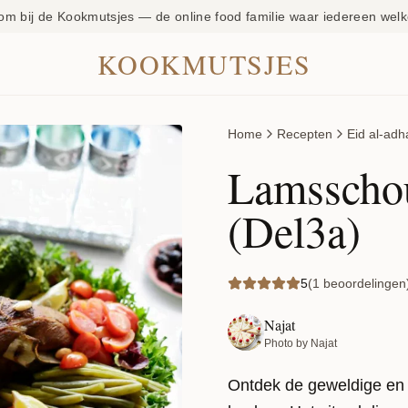
om bij de Kookmutsjes — de online food familie waar iedereen welk
KOOKMUTSJES
Home
Recepten
Eid al-adh
Lamsschou
(Del3a)
5
(1 beoordelingen
Najat
Photo by Najat
Ontdek de geweldige en